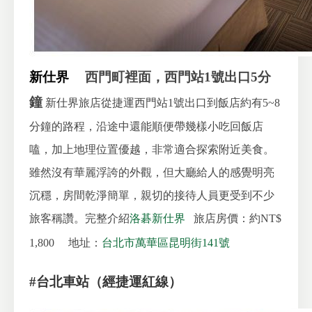
新仕界
西門町裡面，西門站1號出口5分
鐘
新仕界旅店從捷運西門站1號出口到飯店約有5~8
分鐘的路程，沿途中還能順便帶幾樣小吃回飯店
嗑，加上地理位置優越，非常適合探索附近美食。
雖然沒有華麗浮誇的外觀，但大廳給人的感覺明亮
沉穩，房間乾淨簡單，親切的接待人員更受到不少
旅客稱讚。完整介紹
洛碁新仕界
旅店房價：約NT$
1,800
地址：
台北市萬華區昆明街141號
#台北車站（經捷運紅線）