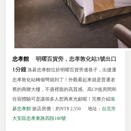
忠孝館
明曜百貨旁，忠孝敦化站3號出口
1分鐘
洛碁忠孝館位於明曜百貨旁邊巷子，出捷運
忠孝敦化站轉個彎就到了！外觀看起來就是普通老
舊的商辦大樓，不過裡面的高質感、高CP值房間和
住宿體驗可是讓很多人想再來光顧呢！完整介紹
洛
碁忠孝館
旅店房價：約NT$ 2,550
地址：
台北市
大安區忠孝東路四段180號