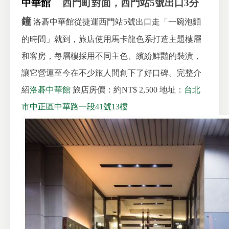
中華館
西門町對面，西門站5號出口3分
鐘
洛碁中華館從捷運西門站5號出口走「一碗泡麵
的時間」就到，旅店使用馬卡龍色系打造主題樓層
和客房，每層樓採用不同主色、繽紛鮮豔的裝潢，
讓它營運至今在不少旅人間創下了好口碑。完整介
紹
洛碁中華館
旅店房價：約NT$ 2,500
地址：
台北
市中正區中華路一段41號13樓