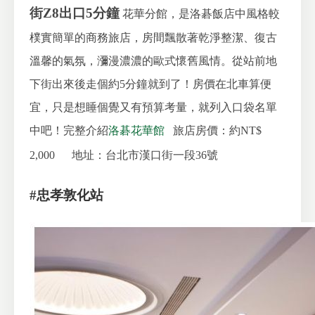
街Z8出口5分鐘
花華分館，是洛碁飯店中風格較
樸實簡單的商務旅店，房間飄散著乾淨整潔、復古
溫馨的氣氛，瀰漫濃濃的歐式懷舊風情。從站前地
下街出來後走個約5分鐘就到了！房價在北車算便
宜，只是想睡個覺又有預算考量，就列入口袋名單
中吧！完整介紹
洛碁花華館
旅店房價：約NT$
2,000
地址：台北市漢口街一段36號
#忠孝敦化站