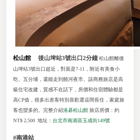
松山館
後山埤站3號出口2分鐘
松山館離後
山埤站3號出口超近，對面是7-11，附近有美食小
吃、五分埔，還能走到饒河夜市。該商務旅店是高
級住宅改建，質感不在話下，房價和住宿體驗都是
高CP值，很多出差客特別喜歡選這間長住，家庭旅
客也蠻多的。完整介紹
洛碁松山館
旅店房價：約
NT$ 2,500
地址：
台北市南港區玉成街149號
#南港站