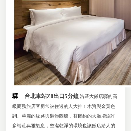
驛
台北車站Z8出口5分鐘
洛碁大飯店驛的高
級商務旅店客房常被住過的人大推！木質與金黃色
調、華麗的紋路與裝飾圖騰，替簡約的大廳增添許
多端莊典雅氣息，整潔乾淨的環境也讓飯店給人的