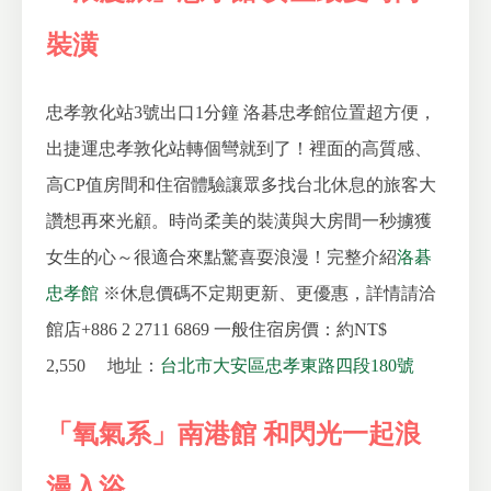
裝潢
忠孝敦化站3號出口1分鐘
洛碁忠孝館位置超方便，
出捷運忠孝敦化站轉個彎就到了！裡面的高質感、
高CP值房間和住宿體驗讓眾多找台北休息的旅客大
讚想再來光顧。時尚柔美的裝潢與大房間一秒擄獲
女生的心～很適合來點驚喜耍浪漫！完整介紹
洛碁
忠孝館
※休息價碼不定期更新、更優惠，詳情請洽
館店+886 2 2711 6869
一般住宿房價：約NT$
2,550
地址：
台北市大安區忠孝東路四段180號
「氧氣系」南港館 和閃光一起浪
漫入浴