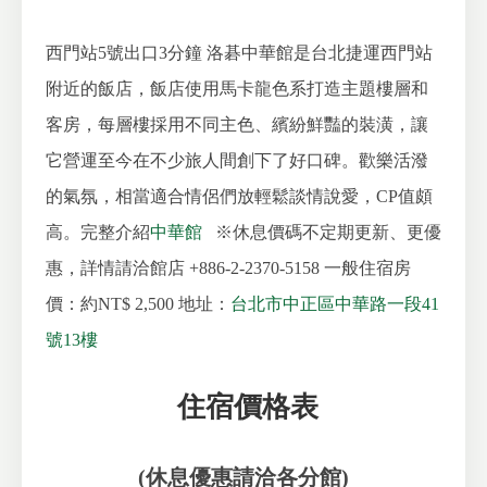
西門站5號出口3分鐘
洛碁中華館是台北捷運西門站
附近的飯店，飯店使用馬卡龍色系打造主題樓層和
客房，每層樓採用不同主色、繽紛鮮豔的裝潢，讓
它營運至今在不少旅人間創下了好口碑。歡樂活潑
的氣氛，相當適合情侶們放輕鬆談情說愛，CP值頗
高。完整介紹
中華館
※休息價碼不定期更新、更優
惠，詳情請洽館店 +886-2-2370-5158
一般住宿房
價：約NT$ 2,500
地址：
台北市中正區中華路一段41
號13樓
住宿價格表
(休息優惠請洽各分館)