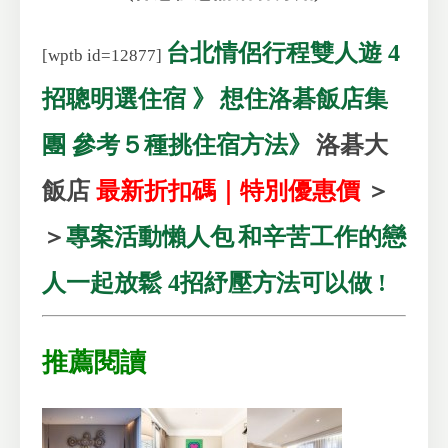
台北情侶行程雙人遊 4
[wptb id=12877]
招聰明選住宿 》
想住洛碁飯店集
團 參考５種挑住宿方法》
洛碁大
飯店
最新折扣碼｜特別優惠價
＞
＞
專案活動懶人包
和辛苦工作的戀
人一起放鬆 4招紓壓方法可以做 !
推薦閱讀