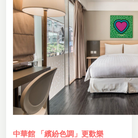
中華館 「繽紛色調」更歡樂