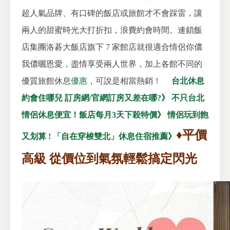
超人氣品牌、有口碑的飯店或旅館才不會踩雷，讓
兩人的甜蜜時光大打折扣，浪費約會時間。連鎖飯
店集團洛碁大飯店旗下 7 家館店就很適合情侶你儂
我儂曬恩愛，盡情享受兩人世界，加上各館不同的
優質旅館休息
優惠
，可說是相當熱銷！
台北休息
約會住哪兒 訂房網/官網訂房又差在哪?》
不只台北
情侶休息便宜！飯店每月3天下殺特價》
情侶玩到飽
♦平價
又划算 ! 「自在穿梭雙北」休息住宿推薦》
高級 從價位到氣氛輕鬆搞定閃光