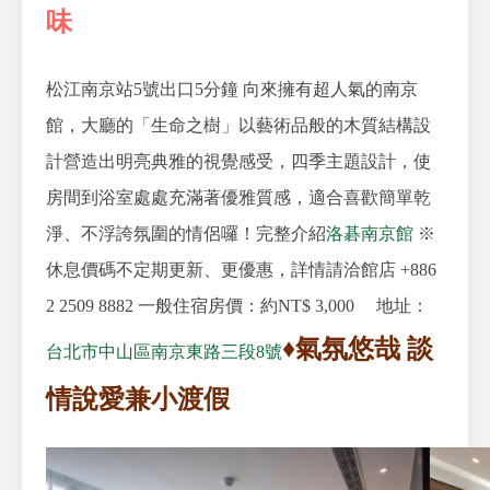
味
松江南京站5號出口5分鐘
向來擁有超人氣的南京
館，大廳的「生命之樹」以藝術品般的木質結構設
計營造出明亮典雅的視覺感受，四季主題設計，使
房間到浴室處處充滿著優雅質感，適合喜歡簡單乾
淨、不浮誇氛圍的情侶囉！完整介紹
洛碁南京館
※
休息價碼不定期更新、更優惠，詳情請洽館店 +886
2 2509 8882
一般住宿房價：約NT$ 3,000
地址：
♦
氣氛悠哉 談
台北市中山區南京東路三段8號
情說愛兼小渡假