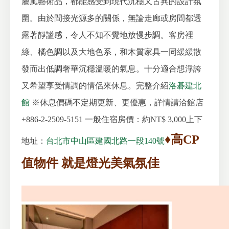
屬風藝術品，都能感受到現代沉穩又古典的設計氛
圍。由於
間接光源多的關係，無論走廊或房間都透
露著靜謐感，令人不知不覺地放慢步調。客房裡
綠、橘色調以及大地色系，和木質家具一同緩緩散
發而出低調奢華沉穩溫暖的氣息。十分適合想浮誇
又希望享受情調的情侶來休息。完整介紹
洛碁建北
館
※休息價碼不定期更新、更優惠，詳情請洽館店
+886-2-2509-5151
一般住宿房價：約NT$ 3,000上下
♦高CP
地址：
台北市中山區建國北路一段140號
值物件 就是燈光美氣氛佳