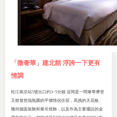
「微奢華」建北館 浮誇一下更有
情調
松江南京站5號出口約3~5分鐘
這間是一間奢華摩登
又散發悠哉氛圍的平價情侶住宿，高挑的天花板、
幾何牆面裝飾和垂吊燈飾，以及作為主要擺設的金