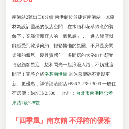
南港站2號出口8分鐘
南港館位於捷運南港站，以森
林為設計靈感的飯店空間，在木頭和花草綠意的裝
飾下，充滿清新宜人的「氧氣感」，一進入飯店就
能感受到乾淨簡約、輕鬆慵懶的氛圍。不只是房間
柔和的氣氛、寢具質感佳，多間房的大浴缸也頗受
情侶顧客歡迎，想和閃光一起浪漫入浴，不妨挑這
間吧！完整介紹
洛碁南港館
※休息價碼不定期更
新、更優惠，詳情請洽館店+886 2 2789 3009
一般住
宿房價：約NT$ 2,500
地址：
台北市南港區忠孝
東路7段528號
「四季風」南京館 不浮誇的優雅