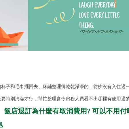
的杯子和毛巾擺回去、床鋪整理得乾乾淨淨的，彷彿沒有入住過
是要特別清潔才行，幫忙整理會令房務人員看不出哪裡有使用過
》
飯店退訂為什麼有取消費用? 可以不用付
包