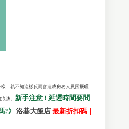
一樣，孰不知這樣反而會造成房務人員困擾喔！
新手注意 ! 延遲時間要問
的痕跡。
嗎?》
洛碁大飯店
最新折扣碼｜