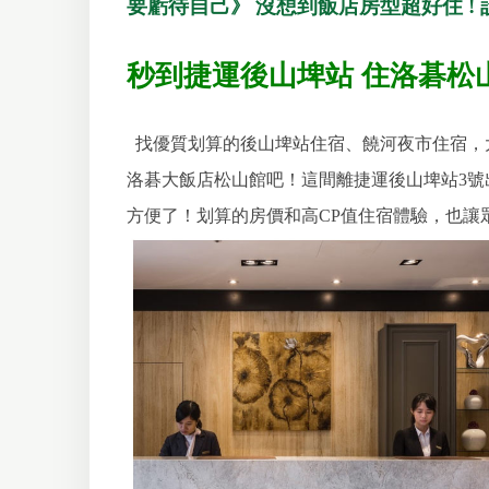
要虧待自己》
沒想到飯店房型超好住 !
秒到捷運後山埤站 住洛碁松
找優質划算的後山埤站住宿、饒河夜市住宿，
洛碁大飯店松山館吧！這間離捷運後山埤站3號
方便了！划算的房價和高CP值住宿體驗，也讓眾多旅客