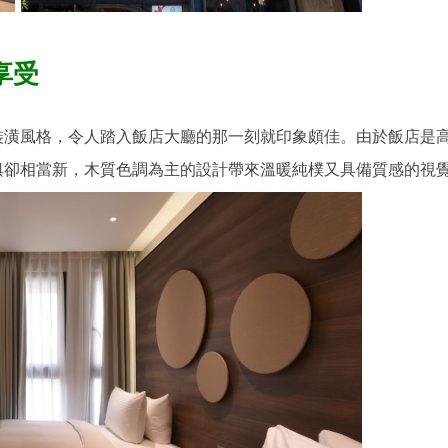
享受
的裝潢風格，令人踏入飯店大廳的那一刻就印象頗佳。由於飯店是
俱卻相當新，木質色調為主的設計帶來溫暖純樸又具備質感的視