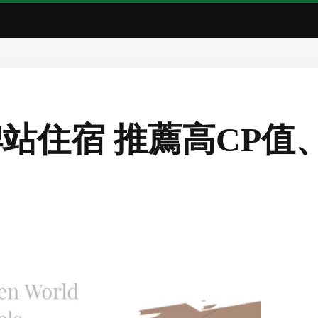
山埤站住宿 推薦高CP