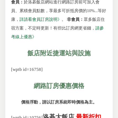
會員：
於洛碁飯店網站進行網路訂房前可加入會
員、累積會員點數，享最多可折抵房價的10%...等好
康，
詳請看會員訂房說明》
。
非會員：
眾多飯店住
宿方案，不定時更新！有些比訂房網更省錢，
請參
考線上優惠》
飯店附近捷運站與設施
[wptb id=16758]
網路
訂房優惠價格
價格浮動，請以訂房系統即時價格為主。
洛碁大飯店
最新折扣
[wptb id=10756]