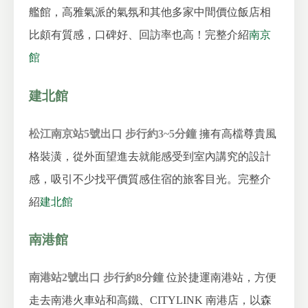
艦館，高雅氣派的氣氛和其他多家中間價位飯店相
比頗有質感，口碑好、回訪率也高！
完整介紹
南京
館
建北館
松江南京站5號出口 步行約3~5分鐘
擁有高檔尊貴風
格裝潢，從外面望進去就能感受到室內講究的設計
感，吸引不少找平價質感住宿的旅客目光。
完整介
紹
建北館
南港館
南港站2號出口 步行約8分鐘
位於捷運南港站，方便
走去南港火車站和高鐵、CITYLINK 南港店，以森