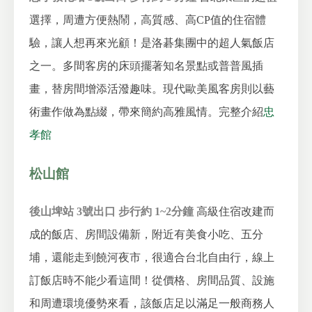
選擇，周遭方便熱鬧，高質感、高CP值的住宿體
驗，讓人想再來光顧！是洛碁集團中的超人氣飯店
之一。多間客房的床頭擺著知名景點或普普風插
畫，替房間增添活潑趣味。現代歐美風客房則以藝
術畫作做為點綴，帶來簡約高雅風情。
完整介紹
忠
孝館
松山館
後山埤站 3號出口 步行約 1~2分鐘
高級住宿改建而
成的飯店、房間設備新，附近有美食小吃、五分
埔，還能走到饒河夜市，很適合台北自由行，線上
訂飯店時不能少看這間！從價格、房間品質、設施
和周遭環境優勢來看，該飯店足以滿足一般商務人