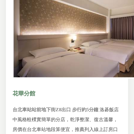
花華分館
台北車站站前地下街Z8出口 步行約5分鐘
洛碁飯店
中風格較樸實簡單的分店，乾淨整潔、復古溫馨，
房價在台北車站地段算便宜，推薦列入線上訂房口