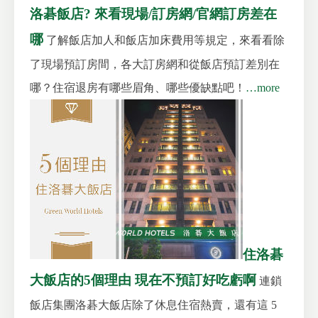
洛碁飯店? 來看現場/訂房網/官網訂房差在
哪
了解飯店加人和飯店加床費用等規定，來看看除
了現場預訂房間，各大訂房網和從飯店預訂差別在
哪？住宿退房有哪些眉角、哪些優缺點吧！
…more
住洛碁
大飯店的5個理由 現在不預訂好吃虧啊
連鎖
飯店集團洛碁大飯店除了休息住宿熱賣，還有這 5