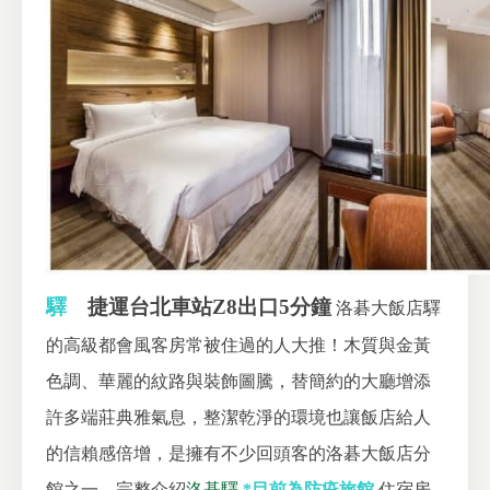
驛
捷運台北車站Z8出口5分鐘
洛碁大飯店驛
的高級都會風客房常被住過的人大推！木質與金黃
色調、華麗的紋路與裝飾圖騰，替簡約的大廳增添
許多端莊典雅氣息，整潔乾淨的環境也讓飯店給人
的信賴感倍增，是擁有不少回頭客的洛碁大飯店分
館之一。完整介紹
洛碁驛
*目前為防疫旅館
住宿房