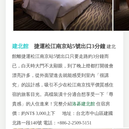
建北館
捷運松江南京站5號出口3分鐘
建北
館離捷運松江南京站5號出口只要走路約3分鐘而
已，白天時大門不太顯眼，到了晚上燈都打開後會
漂亮許多，從外面望進去就能感受到室內「很講
究」的設計感，吸引不少在松江南京找平價質感住
宿的旅客目光。高檔裝潢十分適合想享受一下「尊
貴感」的人住進來！完整介紹
洛碁建北館
住宿房
價：約NT$ 3,000上下
地址：台北市中山區建國
北路一段140號
電話：+886-2-2509-5151