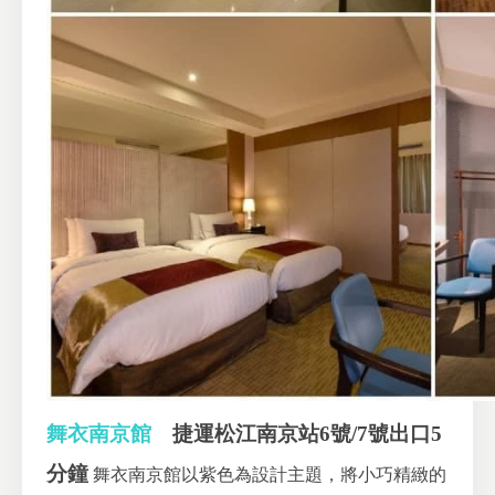
舞衣南京館
捷運松江南京站6號/7號出口5
分鐘
舞衣南京館以紫色為設計主題，將小巧精緻的