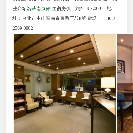
整介紹
洛碁南京館
住宿房價：約NT$ 3,000
地
址：台北市中山區南京東路三段8號
電話：+886-2-
2509-8882