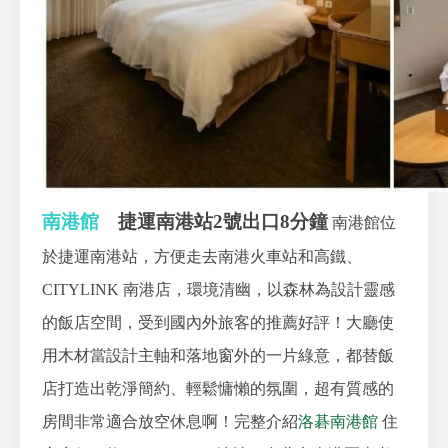
南港館
捷運南港站2號出口8分鐘
南港館位
於捷運南港站，方便走去南港火車站和高鐵、
CITYLINK 南港店，環境清幽，以森林為設計靈感
的飯店空間，受到國內外旅客的推薦好評！大廳使
用木材當設計主軸和落地窗外的一片綠意，都替飯
店打造出乾淨簡約、輕鬆慵懶的氛圍，超有質感的
房間非常適合放空休息啊！完整介紹
洛碁南港館
住