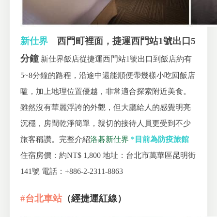
新仕界
西門町裡面，捷運西門站1號出口5
分鐘
新仕界飯店從捷運西門站1號出口到飯店約有
5~8分鐘的路程，沿途中還能順便帶幾樣小吃回飯店
嗑，加上地理位置優越，非常適合探索附近美食。
雖然沒有華麗浮誇的外觀，但大廳給人的感覺明亮
沉穩，房間乾淨簡單，親切的接待人員更受到不少
旅客稱讚。完整介紹
洛碁新仕界
*目前為防疫旅館
住宿房價：約NT$ 1,800
地址：台北市萬華區昆明街
141號
電話：+886-2-2311-8863
#台北車站
（
經捷運紅線）