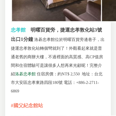
忠孝館
明曜百貨旁，捷運忠孝敦化站3號
出口1分鐘
洛碁忠孝館位於明曜百貨旁邊巷子，出
捷運忠孝敦化站轉個彎就到了！外觀看起來就是普
通老舊的商辦大樓，不過裡面的高質感、高CP值房
間和住宿體驗可是讓很多人想再來光顧呢！完整介
紹
洛碁忠孝館
住宿房價：約NT$ 2,550
地址：台北
市大安區忠孝東路四段180號
電話：+886-2-2711-
6869
#國父紀念館站