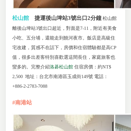
松山館
捷運後山埤站3號出口2分鐘
松山館
離後山埤站3號出口超近，對面是7-11，附近有美食
小吃、五分埔，還能走到饒河夜市。飯店是高級住
宅改建，質感不在話下，房價和住宿體驗都是高CP
值，很多出差客特別喜歡選這間長住，家庭旅客也
蠻多的。完整介紹
洛碁松山館
住宿房價：約NT$
2,500
地址：台北市南港區玉成街149號
電話：
+886-2-2783-7088
#南港站