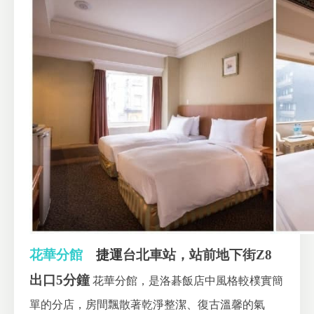
花華分館
捷運
台北車站，站前地下街Z8
出口5分鐘
花華分館，是洛碁飯店中風格較樸實簡
單的分店，房間飄散著乾淨整潔、復古溫馨的氣