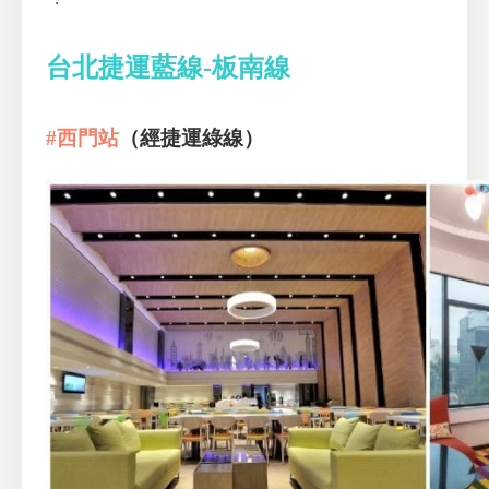
台北捷運藍線-板南線
#西門站
（經捷運綠線）