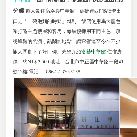
分鐘
超人氣住宿洛碁中華館，從捷運西門站5號出
口走「一碗泡麵的時間」就到，飯店使用馬卡龍色
系打造主題樓層和客房，每層樓採用不同主色、繽
紛鮮豔的裝潢，熱鬧的地點，讓它營運至今在不少
旅人間創下了好口碑。完整介紹
洛碁中華館
住宿房
價：約NT$ 2,500
地址：台北市中正區中華路一段41
號13樓
電話：+886-2-2370-5158