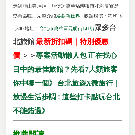
走到龍山寺拜拜，順便逛萬華艋舺夜市和剝皮寮歷
史街區喔。完整介紹
洛碁新仕界
旅館房價：約NT$
眾多台
1,800
地址：
台北市萬華區昆明街141號
北旅館
最新折扣碼｜特別優惠
價
＞＞
專案活動懶人包
正在找心
目中的最佳旅館？先看7大類旅客
你中哪一個》
台北旅遊X微旅行｜
放慢生活步調 ! 這些打卡點玩台北
不能錯過》
推薦閱讀