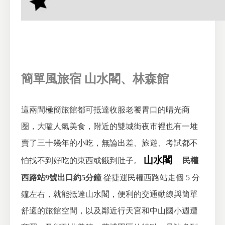
簡單風旅宿 山水閣、
林森館
這兩間極簡旅館都可抵達收服老饕胃口的晴光商
圈，大嗑人氣美食，附近的雙城街夜市裡也有一堆
賣了三十幾年的小吃，無論出差、旅遊、考試都不
山水閣
怕找不到好吃的東西或餓到肚子。
民權
西路站9號出口約5分鐘
從捷運民權西路站走個 5 分
鐘左右，就能抵達山水閣，便利的交通動線與簡單
舒適的旅館空間，以及鄰近行天宮和中山國小週遭