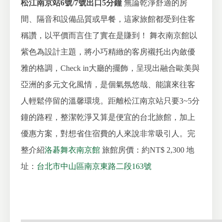
松江南京站6號/7號出口5分鐘
無論乾淨舒適的房
間、隔音和設備品質或早餐，這家旅館都受到住客
稱讚，以平價而言住了實在是賺到！
舞衣南京館以
紫色為設計主題，將小巧精緻的客房襯托出內斂優
雅的格調，Check in大廳的擺飾，呈現出融合歐美與
亞洲的多元文化風情，是個氣氛悠哉、能讓來往客
人輕鬆停留的溫馨環境。距離松江南京站只要3~5分
鐘的路程，整潔乾淨又算是便宜的台北旅館，加上
優惠方案，對想省住宿費的人來說非常吸引人。完
整介紹
洛碁舞衣南京館
旅館房價：約NT$ 2,300
地
址：
台北市中山區南京東路二段163號