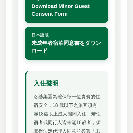
Download Minor Guest
Consent Form
日本語版
未成年者宿泊同意書をダウン
ロード
入住聲明
洛碁集團為確保每一位貴賓的住
宿安全，18 歲以下之旅客須有
滿18歲以上成人陪同入住。若住
宿者或同行人皆未滿18歲者，須
取得法定代理人同意並簽署「未