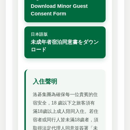
Download Minor Guest
Consent Form
日本語版
未成年者宿泊同意書をダウン
ロード
入住聲明
洛碁集團為確保每一位貴賓的住
宿安全，18 歲以下之旅客須有
滿18歲以上成人陪同入住。若住
宿者或同行人皆未滿18歲者，須
取得法定代理人同意並簽署「未