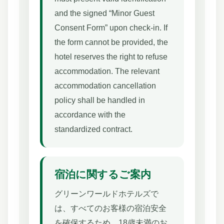
and the signed “Minor Guest
Consent Form” upon check-in. If
the form cannot be provided, the
hotel reserves the right to refuse
accommodation. The relevant
accommodation cancellation
policy shall be handled in
accordance with the
standardized contract.
宿泊に関するご案内
グリーンワールドホテルズで
は、すべてのお客様の宿泊安全
を確保するため、18歳未満のお