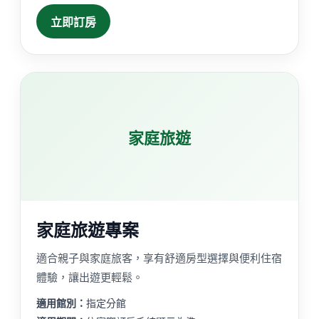
立即訂房
家庭旅遊
家庭旅遊專案
適合親子與家庭旅客，享有舒適房型選擇與便利住宿
體驗，讓出遊更輕鬆。
適用館別：
指定分館