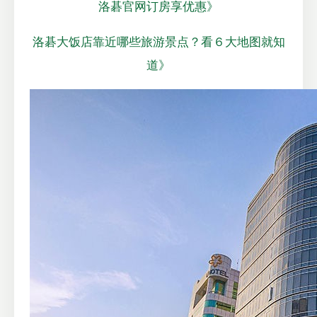
洛碁官网订房享优惠》
洛碁大饭店靠近哪些旅游景点？看６大地图就知
道》