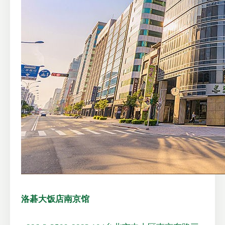
洛碁大饭店南京馆