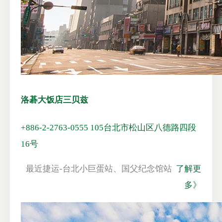
洛碁大饭店三贝兹
+886-2-2763-0555
105台北市松山区八德路四段
16号
最近捷运-台北小巨蛋站、国父纪念馆站
了解更
多》