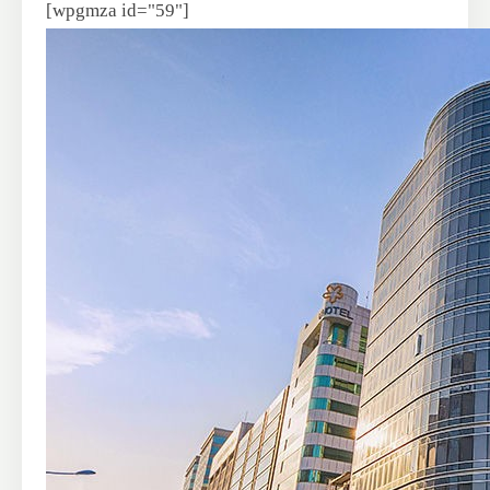
[wpgmza id="59"]
blank
blank